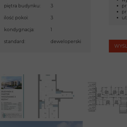
piętra budynku:
3
pr
pr
ilość pokoi:
3
ut
kondygnacja:
1
standard:
deweloperski
WYŚL