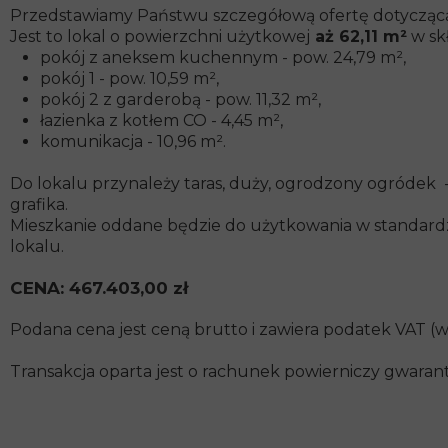
Przedstawiamy Państwu szczegółową ofertę dotyczą
Jest to lokal o powierzchni użytkowej
aż 62,11 m²
w sk
pokój z aneksem kuchennym - pow. 24,79 m²,
pokój 1 - pow. 10,59 m²,
pokój 2 z garderobą - pow. 11,32 m²,
łazienka z kotłem CO - 4,45 m²,
komunikacja - 10,96 m².
Do lokalu przynależy taras, duży, ogrodzony ogródek -
grafika.
Mieszkanie oddane będzie do użytkowania w standardz
lokalu.
CENA: 467.403,00 zł
Podana cena jest ceną brutto i zawiera podatek VAT (w
Transakcja oparta jest o rachunek powierniczy gwara