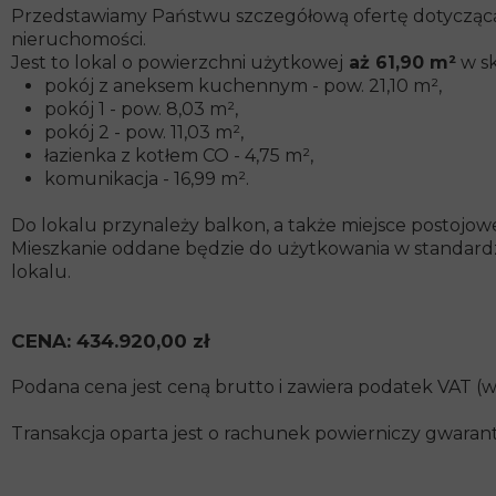
Przedstawiamy Państwu szczegółową ofertę dotyczą
nieruchomości.
Jest to lokal o powierzchni użytkowej
aż 61,90 m²
w sk
pokój z aneksem kuchennym - pow. 21,10 m²,
pokój 1 - pow. 8,03 m²,
pokój 2 - pow. 11,03 m²,
łazienka z kotłem CO - 4,75 m²,
komunikacja - 16,99 m².
Do lokalu przynależy balkon, a także miejsce postojow
Mieszkanie oddane będzie do użytkowania w standardz
lokalu.
CENA: 434.920,00 zł
Podana cena jest ceną brutto i zawiera podatek VAT (w
Transakcja oparta jest o rachunek powierniczy gwara