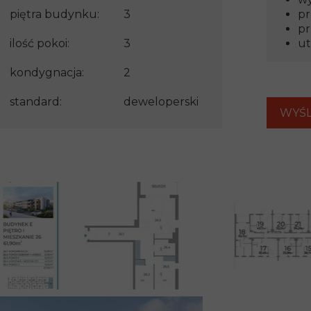
piętra budynku:
3
pr
pr
ilość pokoi:
3
ut
kondygnacja:
2
standard:
deweloperski
WYŚL