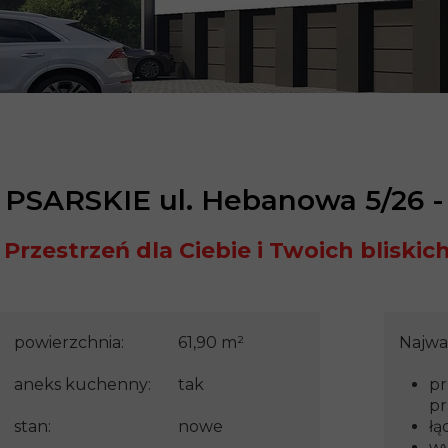
14 czerwca 2025
PSARSKIE ul. Hebanowa 5/26 -
Przestrzeń dla Ciebie i Twoich bliskich
powierzchnia:
61,90 m²
Najważ
aneks kuchenny:
tak
pr
pr
stan:
nowe
łą
wy