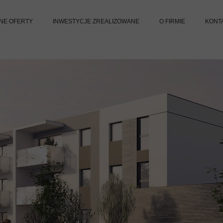
NE OFERTY
INWESTYCJE ZREALIZOWANE
O FIRMIE
KONT
NOCHOWO - ul. Słoneczna
ŚREM - ul. Nadwarciańska
DĄBROWA - ul. Sosnowa
PSARSKIE - ul. Bukowa
LUCINY - ul. Leszczynowa
ZBRUDZEWO - ul. Sezamowa
ZBRUDZEWO - ul. Figowa
GRODZEWO - ul. Przyjazna