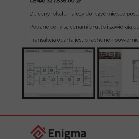
CENA: 327.536,00 zł
Do ceny lokalu należy doliczyć miejsce posto
Podane ceny są cenami brutto i zawierają p
Transakcja oparta jest o rachunek powiern