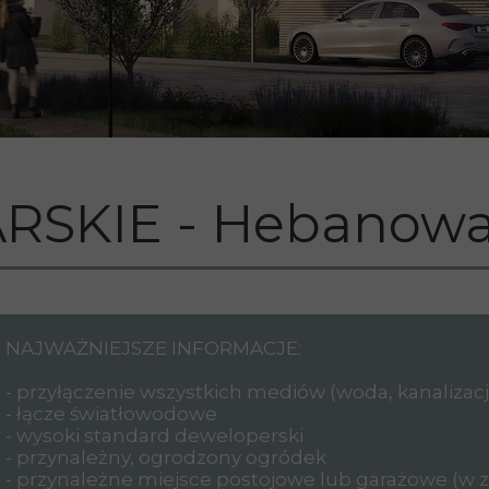
RSKIE - Hebanowa
NAJWAŻNIEJSZE INFORMACJE:
- przyłączenie wszystkich mediów (woda, kanalizacja
- łącze światłowodowe
- wysoki standard deweloperski
- przynależny, ogrodzony ogródek
- przynależne miejsce postojowe lub garażowe (w z