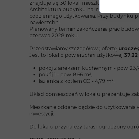
znajduje się 30 lokali mieszkalnych, 17 ga
Architektura budynku harmonijnie wpisuje 
codziennego użytkowania. Przy budynku pr
nawierzchni.
Planowany termin zakończenia prac budowla
czerwca 2028 roku.
Przedstawiamy szczegółową ofertę
uroczeg
Jest to lokal o powierzchni użytkowej
37,22
pokój z aneksem kuchennym - pow. 23,7
pokój 1 - pow. 8,66 m²,
łazienka z kotłem CO - 4,79 m².
Układ pomieszczeń w lokalu prezentuje załą
Mieszkanie oddane będzie do użytkowania w
inwestycji.
Do lokalu przynależy taras i ogrodzony ogr