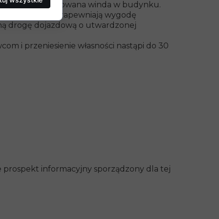
ści jest zaprojektowana winda w budynku.
 części wspólne zapewniają wygodę
zną drogę dojazdową o utwardzonej
m i przeniesienie własności nastąpi do 30
 prospekt informacyjny sporządzony dla tej