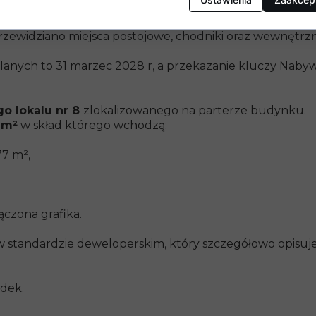
raży oraz 16 schowków. Niewątpliwym atutem nieruchomo
się w otaczającą zabudowę, a starannie zaprojektowane
zewidziano miejsca postojowe, chodniki oraz wewnętr
nych to 31 marzec 2028 r, a przekazanie kluczy Nabywco
o lokalu nr 8
zlokalizowanego na parterze budynku.
 m²
w skład którego wchodzą:
7 m²,
czona grafika.
 standardzie deweloperskim, który szczegółowo opisuje
ódek.