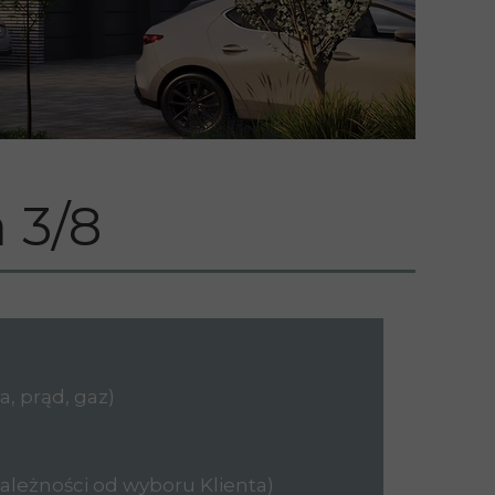
 3/8
, prąd, gaz)
ależności od wyboru Klienta)