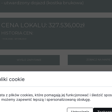
- utwardzony dojazd (kostka brukowa)
CENA LOKALU: 327.536,00zł
HISTORIA CEN:
- 19.06.2026r. 327.536,00zł
ZOBACZ NA MAPIE
WYŚLIJ ZAPYTANIE
liki cookie
 mieszkalnego w naszej najnowszej inwestycji, położonej w
sta z plików cookies, które pomagają jej funkcjonować i śledzić sposó
mu możemy zapewnić lepszą i spersonalizowaną obsługę.
 i obejmuje nowoczesny, trzykondygnacyjny budynek mie
Ustawienia
Zaakcept