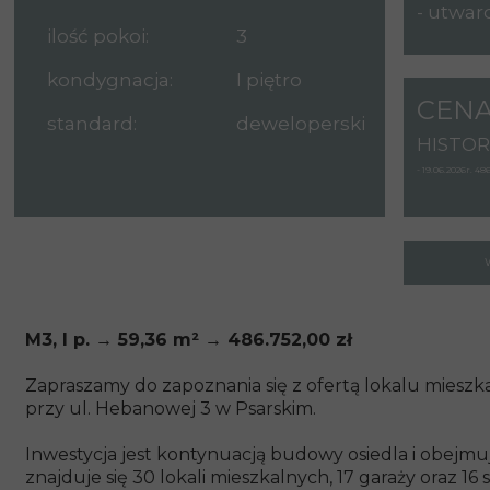
- utwar
ilość pokoi:
3
kondygnacja:
I piętro
CENA
standard:
deweloperski
HISTOR
- 19.06.2026r. 48
18 czerwca 2026
M3, I p. → 59,36 m²
→ 486.752,00 zł
Zapraszamy do zapoznania się z ofertą lokalu mieszkal
przy ul. Hebanowej 3 w Psarskim.
Inwestycja jest kontynuacją budowy osiedla i obejm
znajduje się 30 lokali mieszkalnych, 17 garaży ora