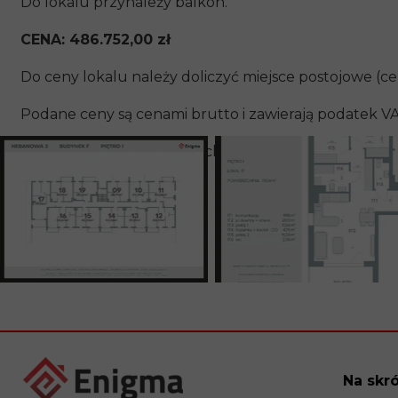
Do lokalu przynależy balkon.
CENA: 486.752,00 zł
Do ceny lokalu należy doliczyć miejsce postojowe (cen
Podane ceny są cenami brutto i zawierają podatek VA
Transakcja oparta jest o rachunek powierniczy gwar
Na skr