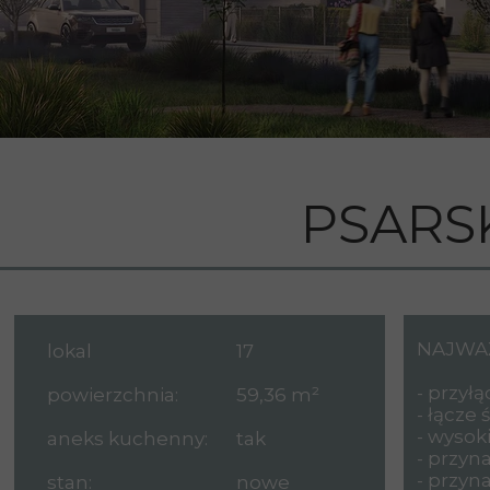
PSARSK
NAJWAŻ
lokal
17
- przył
powierzchnia:
59,36 m²
- łącze
- wysok
aneks kuchenny:
tak
- przyn
- przyn
stan:
nowe